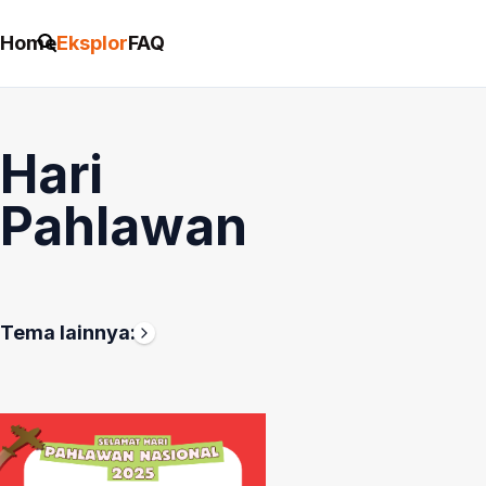
Home
Eksplor
FAQ
Hari
Pahlawan
Tema
Hari
Hari
Bulan
Kemerdekaan
Anak
Tema lainnya:
Ini