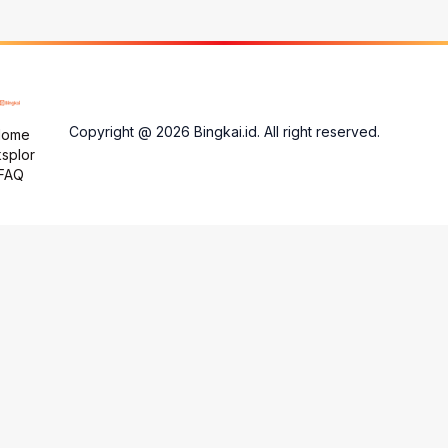
Copyright @
2026
Bingkai.id. All right reserved.
Home
splor
FAQ