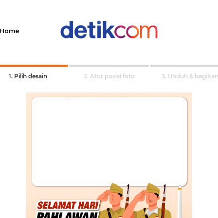
Home
1. Pilih desain
2. Atur posisi foto
3. Unduh & bagika