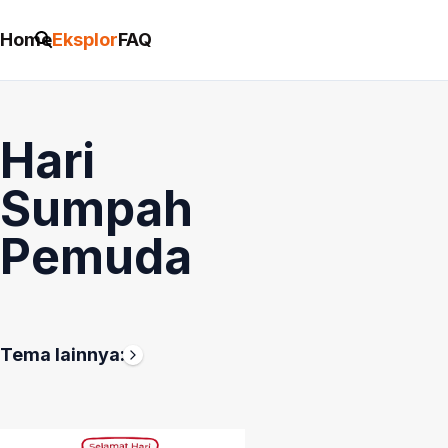
Home
Eksplor
FAQ
Hari
Sumpah
Pemuda
Tema
Hari
Hari
Bulan
Kemerdekaan
Anak
Tema lainnya:
Ini