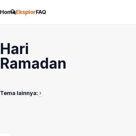
Home
Eksplor
FAQ
Hari
Ramadan
Tema
Hari
Hari
Bulan
Kemerdekaan
Anak
Tema lainnya:
Ini