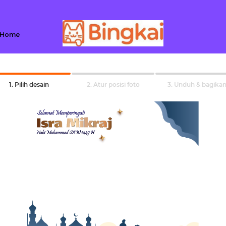
Home
1. Pilih desain
2. Atur posisi foto
3. Unduh & bagika