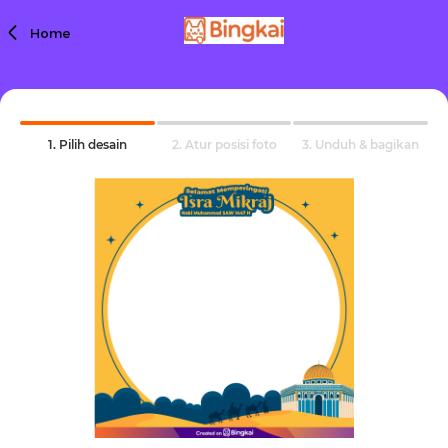
Home
1. Pilih desain
2. Atur posisi foto
3. Unduh & bagikan