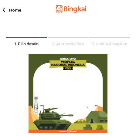
Home
1. Pilih desain
2. Atur posisi foto
3. Unduh & bagikan