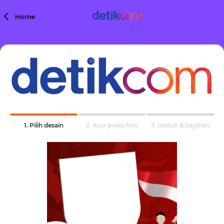
Home
1. Pilih desain
2. Atur posisi foto
3. Unduh & bagikan