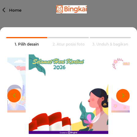
Home
1. Pilih desain
2. Atur posisi foto
3. Unduh & bagikan